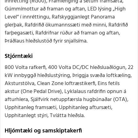
innrétting (RG00), Framlenging á setum framsæta,
Gúmmímottur að framan og aftan, LED lýsing „High
Level“ í innréttingu, Rafskyggjanlegt Panorama
glerþak, Rafdrifið ökumannssæti með minni, Rafdrifið
farþegasæti, Rafdrifnar rúður að framan og aftan,
Þráðlaus hleðslustöð fyrir snjallsíma.
Stjórntæki
800 Volta rafkerfi, 400 Volta DC/DC hleðsluaðlögun, 22
kW innbyggð hleðslustýring, Þriggja svæða loftkæling,
Aksturstölva, Clean Zone loftræstikerfi, Eins fetils
akstur (One Pedal Drive), Lyklalaus rafdrifin opnun á
afturhlera, Sjálfvirk netuppfærsla hugbúnaðar (OTA),
Upphitanleg framsæti, Upphitanleg aftursæti,
Upphitanlegt stýri, Tvíátta hleðsla.
Hljómtæki og samskiptakerfi