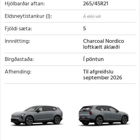
Hjólbarðar aftan
265/45R21
Eldsneytistankur (l)
Fjöldi sæta
5
Innrétting
Charcoal Nordico
loftkælt áklæði
Birgðastaða
Í pöntun
Afhending
Til afgreiðslu
september 2026