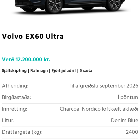
Volvo EX60 Ultra
Verð
12.200.000 kr.
Sjálfskipting
Rafmagn
Fjórhjóladrif
5 sæta
Afhending:
Til afgreiðslu september 2026
Birgðastaða:
Í pöntun
Innrétting:
Charcoal Nordico loftkælt áklæði
Litur:
Denim Blue
Dráttargeta (kg):
2400