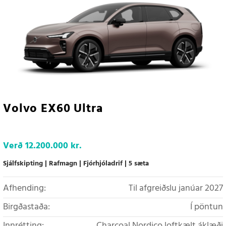
Volvo EX60 Ultra
Verð
12.200.000 kr.
Sjálfskipting
Rafmagn
Fjórhjóladrif
5 sæta
Afhending:
Til afgreiðslu janúar 2027
Birgðastaða:
Í pöntun
Innrétting:
Charcoal Nordico loftkælt áklæði