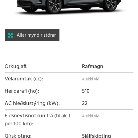
Allar myndir stórar
Orkugjafi
Rafmagn
Vélarúmtak (cc)
Heildarafl (hö)
510
AC hleðslustýring (kW)
22
Eldsneytisnotkun frá (bl.ak. l
per 100 km)
Gírskipting
Sjálfskipting