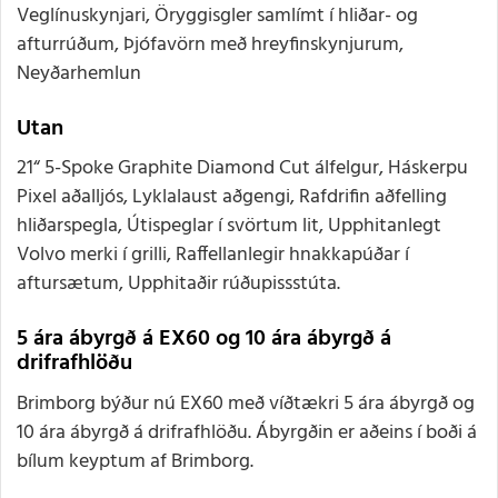
Veglínuskynjari, Öryggisgler samlímt í hliðar- og
afturrúðum, Þjófavörn með hreyfinskynjurum,
Neyðarhemlun
Utan
21“ 5-Spoke Graphite Diamond Cut álfelgur, Háskerpu
Pixel aðalljós, Lyklalaust aðgengi, Rafdrifin aðfelling
hliðarspegla, Útispeglar í svörtum lit, Upphitanlegt
Volvo merki í grilli, Raffellanlegir hnakkapúðar í
aftursætum, Upphitaðir rúðupissstúta.
5 ára ábyrgð á EX60 og 10 ára ábyrgð á
drifrafhlöðu
Brimborg býður nú EX60 með víðtækri 5 ára ábyrgð og
10 ára ábyrgð á drifrafhlöðu. Ábyrgðin er aðeins í boði á
bílum keyptum af Brimborg.