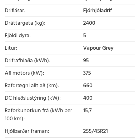
Driflásar
Fjórhjóladrif
Dráttargeta (kg)
2400
Fjöldi dyra
5
Litur
Vapour Grey
Drifrafhlaða (kWh)
95
Afl mótors (kW)
375
Rafdrægni allt að (km)
660
DC hleðslustýring (kW)
400
Raforkunotkun frá (kWh per
15,7
100 km)
Hjólbarðar framan
255/45R21