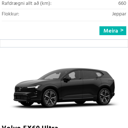
Rafdrægni allt að (km):
660
Flokkur:
Jeppar
Meira