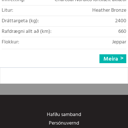
Litur:
Heather Bronze
Dráttargeta (kg):
2400
Rafdrægni allt að (km):
660
Flokkur:
Jeppar
Meira
Hafðu samband
Persónuvernd