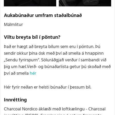
Aukabúnaður umfram staðalbúnað
Málmlitur
Viltu breyta bíl í pöntun?
Það er hægt að breyta bílum sem eru í pöntun. Þú
sendir okkur þína ósk með því að smella á hnappinn
„Sendu fyrirspurn“. Söluráðgjafi verður í sambandi við
þig um hæl.Verð- og búnaðarlista getur þú skoðað með
því að smella
hér
Hér fyrir neðan er helsti búnaður í þessum bíl.
Innrétting
Charcoal Nordico áklæði með loftkælingu - Charcoal