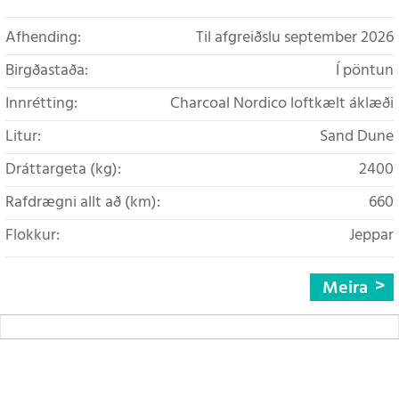
Afhending:
Til afgreiðslu september 2026
Birgðastaða:
Í pöntun
Innrétting:
Charcoal Nordico loftkælt áklæði
Litur:
Sand Dune
Dráttargeta (kg):
2400
Rafdrægni allt að (km):
660
Flokkur:
Jeppar
Meira