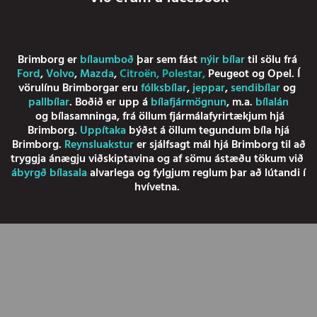
Brimborg er
bílaumboð
þar sem fást
nýir bílar
til sölu frá
Ford
,
Volvo
,
Mazda
,
Citroën
,
Polestar
,
Peugeot
og
Opel
. Í
vörulínu Brimborgar eru
fólksbílar
,
jeppar
,
sendibílar
og
pallbílar
. Boðið er upp á
bílafjármögnun
, m.a.
bílalán
og
bílasamninga
, frá öllum fjármálafyrirtækjum hjá
Brimborg.
Uppítaka
býðst á öllum tegundum bíla hjá
Brimborg.
Reynsluakstur
er sjálfsagt mál hjá Brimborg til að
tryggja ánægju viðskiptavina og af sömu ástæðu tökum við
ábyrgð bílasala
alvarlega og fylgjum reglum þar að lútandi í
hvívetna.