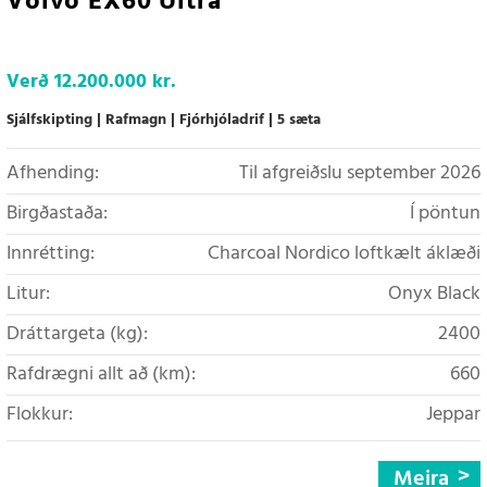
Volvo EX60 Ultra
Verð
12.200.000 kr.
Sjálfskipting
Rafmagn
Fjórhjóladrif
5 sæta
Afhending:
Til afgreiðslu september 2026
Birgðastaða:
Í pöntun
Innrétting:
Charcoal Nordico loftkælt áklæði
Litur:
Onyx Black
Dráttargeta (kg):
2400
Rafdrægni allt að (km):
660
Flokkur:
Jeppar
Meira