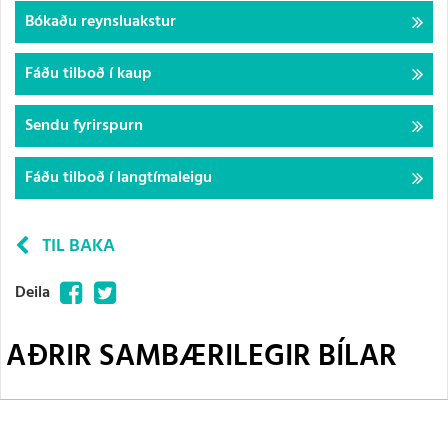
Bókaðu reynsluakstur
Fáðu tilboð í kaup
Sendu fyrirspurn
Fáðu tilboð í langtímaleigu
TIL BAKA
Facebook
Twitter
Deila
AÐRIR SAMBÆRILEGIR BÍLAR