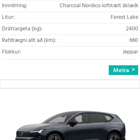
Innrétting:
Charcoal Nordico loftkælt áklæði
Litur:
Forest Lake
Dráttargeta (kg):
2400
Rafdrægni allt að (km):
660
Flokkur:
Jeppar
Meira