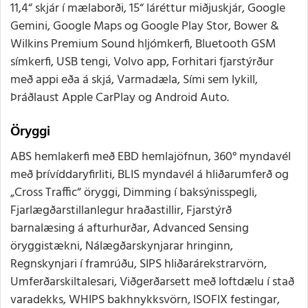
11,4“ skjár í mælaborði, 15“ láréttur miðjuskjár, Google
Gemini, Google Maps og Google Play Stor, Bower &
Wilkins Premium Sound hljómkerfi, Bluetooth GSM
símkerfi, USB tengi, Volvo app, Forhitari fjarstýrður
með appi eða á skjá, Varmadæla, Sími sem lykill,
Þráðlaust Apple CarPlay og Android Auto.
Öryggi
ABS hemlakerfi með EBD hemlajöfnun, 360° myndavél
með þrívíddaryfirliti, BLIS myndavél á hliðarumferð og
„Cross Traffic“ öryggi, Dimming í baksýnisspegli,
Fjarlægðarstillanlegur hraðastillir, Fjarstýrð
barnalæsing á afturhurðar, Advanced Sensing
öryggistækni, Nálægðarskynjarar hringinn,
Regnskynjari í framrúðu, SIPS hliðarárekstrarvörn,
Umferðarskiltalesari, Viðgerðarsett með loftdælu í stað
varadekks, WHIPS bakhnykksvörn, ISOFIX festingar,