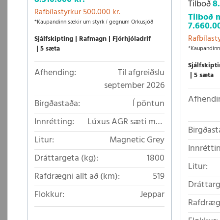
Tilboð
8
Rafbílastyrkur 500.000 kr.
Tilboð 
*Kaupandinn sækir um styrk í gegnum Orkusjóð
7.660.0
Rafbílast
Sjálfskipting
Rafmagn
Fjórhjóladrif
5 sæta
*Kaupandinn
Sjálfskipt
Afhending:
Til afgreiðslu
5 sæta
september 2026
Afhendi
Birgðastaða:
Í pöntun
Innrétting:
Lúxus AGR sæti með
Birgðast
leðuráklæði að hluta
Litur:
Magnetic Grey
Innrétti
Dráttargeta (kg):
1800
Litur:
Rafdrægni allt að (km):
519
Dráttarg
Flokkur:
Jeppar
Rafdrægn