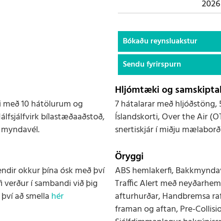
2026
Bókaðu reynsluakstur
Sendu fyrirspurn
Hljómtæki og samskiptak
ki með 10 hátölurum og
7 hátalarar með hljóðstöng, 
fsjálfvirk bílastæðaaðstoð,
Íslandskorti, Over the Air (
° myndavél.
snertiskjár í miðju mælabor
Öryggi
endir okkur þína ósk með því
ABS hemlakerfi, Bakkmyndavé
i verður í sambandi við þig
Traffic Alert með neyðarheml
 því að smella
hér
afturhurðar, Handbremsa raf
framan og aftan, Pre-Collisi