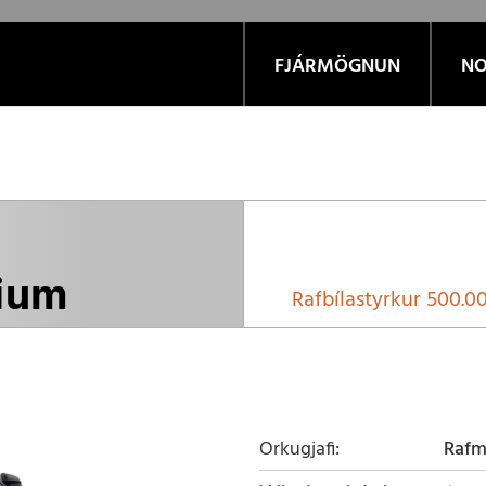
FJÁRMÖGNUN
NO
mium
Rafbílastyrkur
500.00
Orkugjafi
Raf