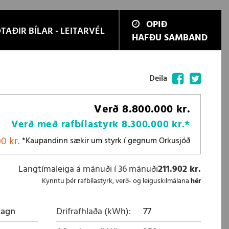
OPIÐ
TAÐIR BÍLAR - LEITARVÉL
HAFÐU SAMBAND
Facebook
Twitter
Deila
Verð
8.800.000 kr.
Verð með rafbílastyrk
8.300.000 kr.
*
0 kr.
*Kaupandinn sækir um styrk í gegnum Orkusjóð
Langtímaleiga á mánuði í 36 mánuði
211.902 kr.
Kynntu þér rafbílastyrk, verð- og leiguskilmálana
hér
magn
Drifrafhlaða (kWh)
77