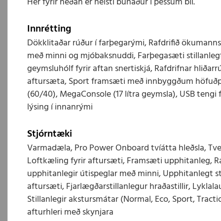
Hér fyrir neðan er helsti búnaður í þessum bíl.
Innrétting
Dökklitaðar rúður í farþegarými, Rafdrifið ökumannss
með minni og mjóbaksnuddi, Farþegasæti stillanleg
geymsluhólf fyrir aftan snertiskjá, Rafdrifnar hliðarr
aftursæta, Sport framsæti með innbyggðum höfuðpú
(60/40), MegaConsole (17 lítra geymsla), USB tengi 
lýsing í innanrými
Stjórntæki
Varmadæla, Pro Power Onboard tvíátta hleðsla, Tve
Loftkæling fyrir aftursæti, Framsæti upphitanleg, Ra
upphitanlegir útispeglar með minni, Upphitanlegt stý
aftursæti, Fjarlægðarstillanlegur hraðastillir, Lykla
Stillanlegir akstursmátar (Normal, Eco, Sport, Tracti
afturhleri með skynjara