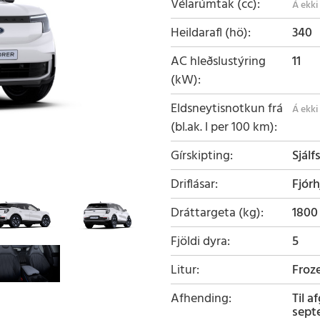
Vélarúmtak (cc)
Heildarafl (hö)
340
AC hleðslustýring
11
(kW)
Eldsneytisnotkun frá
(bl.ak. l per 100 km)
Gírskipting
Sjálf
Driflásar
Fjórh
Dráttargeta (kg)
1800
Fjöldi dyra
5
Litur
Froz
Afhending
Til a
sept