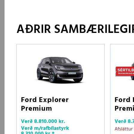
AÐRIR SAMBÆRILEGIR
Ford Explorer
Ford 
Premium
Prem
Verð
8.810.000 kr.
Verð
8.
Verð m/rafbílastyrk
Afsláttur
8.310.000 kr.
*