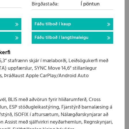
Birgðastaða
Í pöntun
Fáðu tilboð í kaup
Fáðu tilboð í langtímaleigu
erfi
5,3“ stafrænn skjár í mælaborði, Leiðsögukerfi með
OTA) uppfærslur, SYNC Move 14,6“ stillanlegur
ðs, Þráðlaust Apple CarPlay/Android Auto
l, BLIS með aðvörun fyrir hliðarumferð, Cross
un, ESP stöðugleikastýring, Fjarstýrð barnalæsing á
stýrð, ISOFIX í aftursætum, Nálægðarskynjarar að
on Assist með sjálfvirkri neyðarhemlun, Regnskynjari,