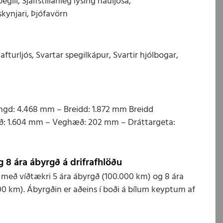
ill, Sjálfstillanleg lýsing háuljósa,
skynjari, Þjófavörn
fturljós, Svartar spegilkápur, Svartir hjólbogar,
Lengd: 4.468 mm – Breidd: 1.872 mm Breidd
: 1.604 mm – Veghæð: 202 mm – Dráttargeta:
g 8 ára ábyrgð á drifrafhlöðu
 með víðtækri 5 ára ábyrgð (100.000 km) og 8 ára
00 km). Ábyrgðin er aðeins í boði á bílum keyptum af