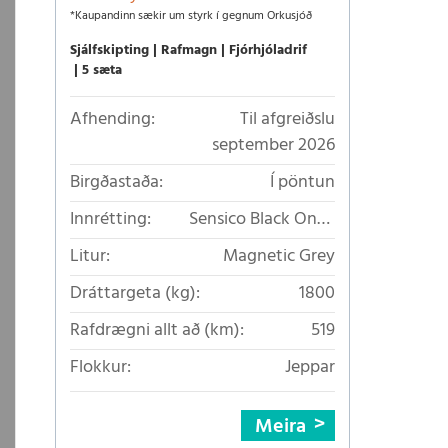
*Kaupandinn sækir um styrk í gegnum Orkusjóð
Sjálfskipting
Rafmagn
Fjórhjóladrif
5 sæta
Afhending:
Til afgreiðslu
september 2026
Birgðastaða:
Í pöntun
Innrétting:
Sensico Black Onyx
leðurlíki
Litur:
Magnetic Grey
Dráttargeta (kg):
1800
Rafdrægni allt að (km):
519
Flokkur:
Jeppar
Meira