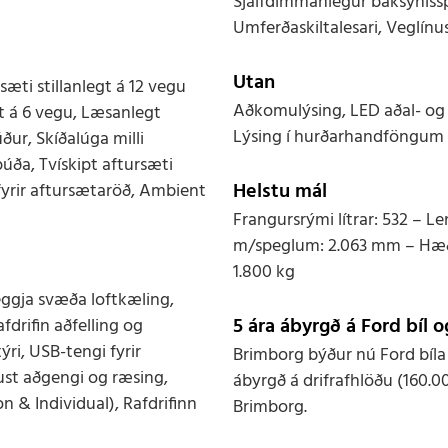
Sjálfdimmanlegur baksýnisspeg
Umferðaskiltalesari, Veglínu
Utan
æti stillanlegt á 12 vegu
Aðkomulýsing, LED aðal- og a
t á 6 vegu, Læsanlegt
Lýsing í hurðarhandföngum
úður, Skíðalúga milli
ða, Tvískipt aftursæti
Helstu mál
fyrir aftursætaröð, Ambient
Frangursrými lítrar: 532 – 
m/speglum: 2.063 mm – Hæð
1.800 kg
ggja svæða loftkæling,
5 ára ábyrgð á Ford bíl o
fdrifin aðfelling og
ri, USB-tengi fyrir
Brimborg býður nú Ford bíla
laust aðgengi og ræsing,
ábyrgð á drifrafhlöðu (160.0
on & Individual), Rafdrifinn
Brimborg.