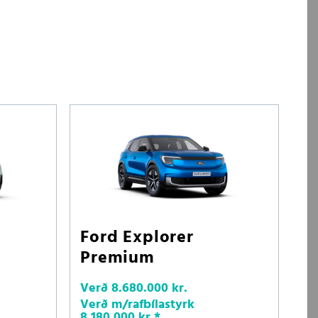
Ford Explorer
Premium
Verð
8.680.000 kr.
Verð m/rafbílastyrk
8.180.000 kr.
*