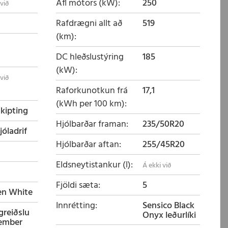
Afl mótors (kW)
250
Rafdrægni allt að
519
(km)
DC hleðslustýring
185
(kW)
Raforkunotkun frá
17,1
(kWh per 100 km)
skipting
Hjólbarðar framan
235/50R20
jóladrif
Hjólbarðar aftan
255/45R20
Eldsneytistankur (l)
Fjöldi sæta
5
en White
Innrétting
Sensico Black
fgreiðslu
Onyx leðurlíki
ember