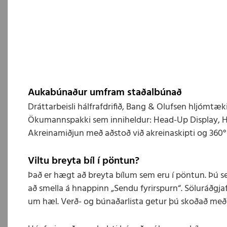
Aukabúnaður umfram staðalbúnað
Dráttarbeisli hálfrafdrifið, Bang & Olufsen hljómtæ
Ökumannspakki sem inniheldur: Head-Up Display, Hál
Akreinamiðjun með aðstoð við akreinaskipti og 360
Viltu breyta bíl í pöntun?
Það er hægt að breyta bílum sem eru í pöntun. Þú s
að smella á hnappinn „Sendu fyrirspurn“. Söluráðgjaf
um hæl. Verð- og búnaðarlista getur þú skoðað með