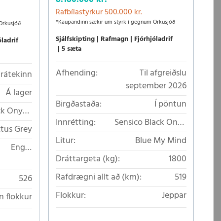
Rafbílastyrkur 500.000 kr.
*Kaupandinn sækir um styrk í gegnum Orkusjóð
Orkusjóð
Sjálfskipting
Rafmagn
Fjórhjóladrif
óladrif
5 sæta
Afhending:
Til afgreiðslu
Frátekinn
september 2026
Á lager
Birgðastaða:
Í pöntun
ck Onyx -
Innrétting:
Sensico Black Onyx
slitflötum
tus Grey
leðurlíki
Litur:
Blue My Mind
Engin
Dráttargeta (kg):
1800
áttargeta
Rafdrægni allt að (km):
519
526
Flokkur:
Jeppar
n flokkur