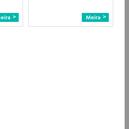
eira
Meira