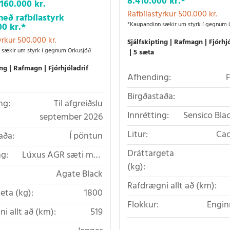
8.410.000 kr.
*
.160.000 kr.
Rafbílastyrkur 500.000 kr.
með rafbílastyrk
*Kaupandinn sækir um styrk í gegnum 
00 kr.
*
yrkur 500.000 kr.
Sjálfskipting
Rafmagn
Fjórhj
 sækir um styrk í gegnum Orkusjóð
5 sæta
ing
Rafmagn
Fjórhjóladrif
Afhending:
Birgðastaða:
ng:
Til afgreiðslu
Innrétting:
Sensico Bla
september 2026
leðurlíki á 
Litur:
Cac
aða:
Í pöntun
Dráttargeta
ng:
Lúxus AGR sæti með
(kg):
dr
leðuráklæði að hluta
Agate Black
Rafdrægni allt að (km):
eta (kg):
1800
Flokkur:
Engin
i allt að (km):
519