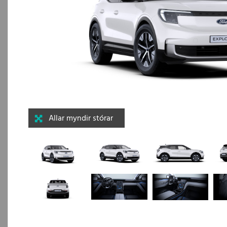
Allar myndir stórar