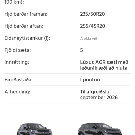
100 km)
Hjólbarðar framan
235/50R20
Hjólbarðar aftan
255/45R20
Eldsneytistankur (l)
Fjöldi sæta
5
Innrétting
Lúxus AGR sæti með
leðuráklæði að hluta
Birgðastaða
Í pöntun
Afhending
Til afgreiðslu
september 2026