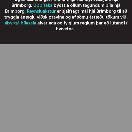
Brimborg.
Uppítaka
býðst á öllum tegundum bíla hjá
Brimborg.
Reynsluakstur
er sjálfsagt mál hjá Brimborg til að
tryggja ánægju viðskiptavina og af sömu ástæðu tökum við
ábyrgð bílasala
alvarlega og fylgjum reglum þar að lútandi í
hvívetna.