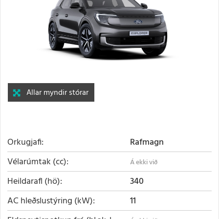
Allar myndir stórar
Orkugjafi
Rafmagn
Vélarúmtak (cc)
Heildarafl (hö)
340
AC hleðslustýring (kW)
11