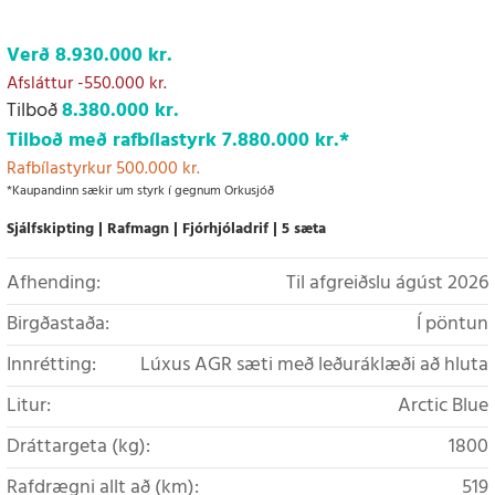
Verð
8.930.000 kr.
Afsláttur
-550.000 kr.
Tilboð
8.380.000 kr.
Tilboð með rafbílastyrk
7.880.000 kr.
*
Rafbílastyrkur 500.000 kr.
*Kaupandinn sækir um styrk í gegnum Orkusjóð
Sjálfskipting
Rafmagn
Fjórhjóladrif
5 sæta
Afhending:
Til afgreiðslu ágúst 2026
Birgðastaða:
Í pöntun
Innrétting:
Lúxus AGR sæti með leðuráklæði að hluta
Litur:
Arctic Blue
Dráttargeta (kg):
1800
Rafdrægni allt að (km):
519