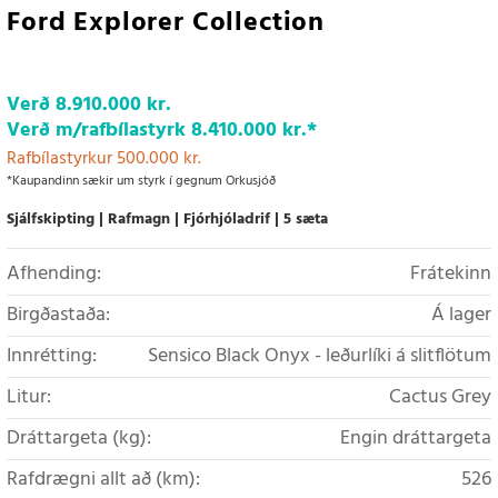
Ford Explorer Collection
Verð
8.910.000 kr.
Verð m/rafbílastyrk
8.410.000 kr.
*
Rafbílastyrkur 500.000 kr.
*Kaupandinn sækir um styrk í gegnum Orkusjóð
Sjálfskipting
Rafmagn
Fjórhjóladrif
5 sæta
Afhending:
Frátekinn
Birgðastaða:
Á lager
Innrétting:
Sensico Black Onyx - leðurlíki á slitflötum
Litur:
Cactus Grey
Dráttargeta (kg):
Engin dráttargeta
Rafdrægni allt að (km):
526