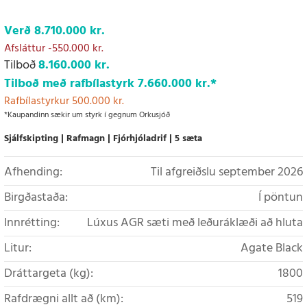
Verð
8.710.000 kr.
Afsláttur
-550.000 kr.
Tilboð
8.160.000 kr.
Tilboð með rafbílastyrk
7.660.000 kr.
*
Rafbílastyrkur 500.000 kr.
*Kaupandinn sækir um styrk í gegnum Orkusjóð
Sjálfskipting
Rafmagn
Fjórhjóladrif
5 sæta
Afhending:
Til afgreiðslu september 2026
Birgðastaða:
Í pöntun
Innrétting:
Lúxus AGR sæti með leðuráklæði að hluta
Litur:
Agate Black
Dráttargeta (kg):
1800
Rafdrægni allt að (km):
519