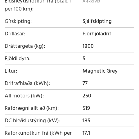
Eldsneytisnotkun frá (bl.ak. l
per 100 km)
Gírskipting
Sjálfskipting
Driflásar
Fjórhjóladrif
Dráttargeta (kg)
1800
Fjöldi dyra
5
Litur
Magnetic Grey
Drifrafhlaða (kWh)
77
Afl mótors (kW)
250
Rafdrægni allt að (km)
519
DC hleðslustýring (kW)
185
Raforkunotkun frá (kWh per
17,1