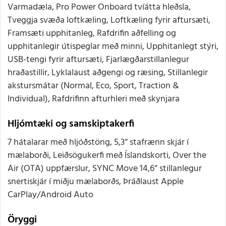
Varmadæla, Pro Power Onboard tvíátta hleðsla,
Tveggja svæða loftkæling, Loftkæling fyrir aftursæti,
Framsæti upphitanleg, Rafdrifin aðfelling og
upphitanlegir útispeglar með minni, Upphitanlegt stýri,
USB-tengi fyrir aftursæti, Fjarlægðarstillanlegur
hraðastillir, Lyklalaust aðgengi og ræsing, Stillanlegir
akstursmátar (Normal, Eco, Sport, Traction &
Individual), Rafdrifinn afturhleri með skynjara
Hljómtæki og samskiptakerfi
7 hátalarar með hljóðstöng, 5,3“ stafrænn skjár í
mælaborði, Leiðsögukerfi með Íslandskorti, Over the
Air (OTA) uppfærslur, SYNC Move 14,6“ stillanlegur
snertiskjár í miðju mælaborðs, Þráðlaust Apple
CarPlay/Android Auto
Öryggi