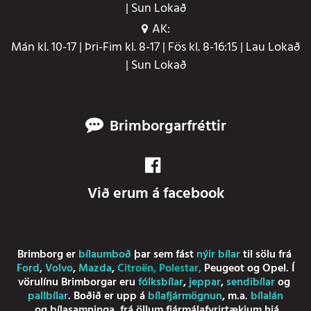
| Sun Lokað
AK:
Mán kl. 10-17 | Þri-Fim kl. 8-17 | Fös kl. 8-16:15 | Lau Lokað
| Sun Lokað
Brimborgarfréttir
Við erum á facebook
Brimborg er
bílaumboð
þar sem fást
nýir bílar
til sölu frá
Ford
,
Volvo
,
Mazda
,
Citroën
,
Polestar
,
Peugeot
og
Opel
. Í
vörulínu Brimborgar eru
fólksbílar
,
jeppar
,
sendibílar
og
pallbílar
. Boðið er upp á
bílafjármögnun
, m.a.
bílalán
og
bílasamninga
, frá öllum fjármálafyrirtækjum hjá