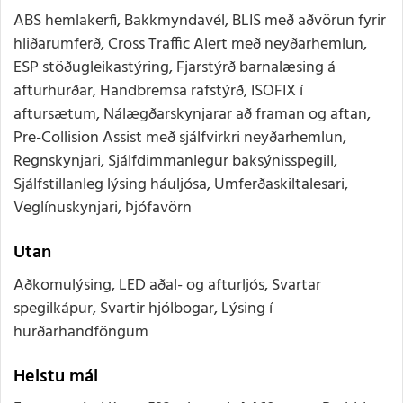
ABS hemlakerfi, Bakkmyndavél, BLIS með aðvörun fyrir
hliðarumferð, Cross Traffic Alert með neyðarhemlun,
ESP stöðugleikastýring, Fjarstýrð barnalæsing á
afturhurðar, Handbremsa rafstýrð, ISOFIX í
aftursætum, Nálægðarskynjarar að framan og aftan,
Pre-Collision Assist með sjálfvirkri neyðarhemlun,
Regnskynjari, Sjálfdimmanlegur baksýnisspegill,
Sjálfstillanleg lýsing háuljósa, Umferðaskiltalesari,
Veglínuskynjari, Þjófavörn
Utan
Aðkomulýsing, LED aðal- og afturljós, Svartar
spegilkápur, Svartir hjólbogar, Lýsing í
hurðarhandföngum
Helstu mál