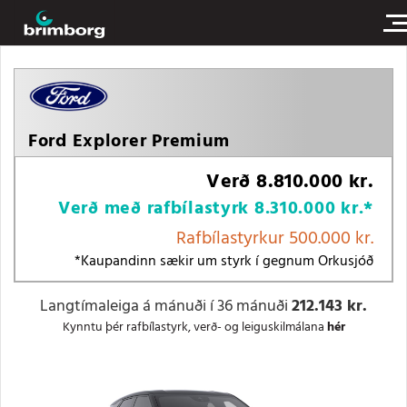
Ford Explorer Premium
Verð
8.810.000 kr.
Verð með rafbílastyrk
8.310.000 kr.
*
Rafbílastyrkur
500.000 kr.
*Kaupandinn sækir um styrk í gegnum Orkusjóð
Langtímaleiga á mánuði í 36 mánuði
212.143 kr.
Kynntu þér rafbílastyrk, verð- og leiguskilmálana
hér