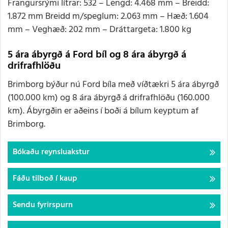
Frangursrými lítrar: 532 – Lengd: 4.468 mm – Breidd:
1.872 mm Breidd m/speglum: 2.063 mm – Hæð: 1.604
mm – Veghæð: 202 mm – Dráttargeta: 1.800 kg
5 ára ábyrgð á Ford bíl og 8 ára ábyrgð á
drifrafhlöðu
Brimborg býður nú Ford bíla með víðtækri 5 ára ábyrgð
(100.000 km) og 8 ára ábyrgð á drifrafhlöðu (160.000
km). Ábyrgðin er aðeins í boði á bílum keyptum af
Brimborg.
Bókaðu reynsluakstur
Fáðu tilboð í kaup
Sendu fyrirspurn