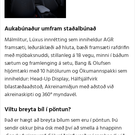
Aukabúnaður umfram staðalbúnað
Málmlitur, Lúxus innrétting sem inniheldur AGR
framsæti, leðuráklæði að hluta, bæði framsæti rafdrifin
með mjóbaksnuddi, stillanleg á 18 vegu, minni í báðum
sætum og framlenging á setu, Bang & Olufsen
hljómtæki með 10 hátölurum og Ökumannspakki sem
inniheldur: Head-Up Display, Hálfsjálfvirk
bílastæðaaðstoð, Akreinamiðjun með aðstoð við
akreinaskipti og 360° myndavél.
Viltu breyta bíl í pöntun?
Það er hægt að breyta bílum sem eru í pöntun. Þú
sendir okkur þína ósk með því að smella á hnappinn