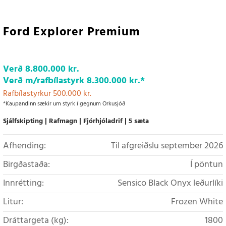
Ford Explorer Premium
Verð
8.800.000 kr.
Verð m/rafbílastyrk
8.300.000 kr.
*
Rafbílastyrkur 500.000 kr.
*Kaupandinn sækir um styrk í gegnum Orkusjóð
Sjálfskipting
Rafmagn
Fjórhjóladrif
5 sæta
Afhending:
Til afgreiðslu september 2026
Birgðastaða:
Í pöntun
Innrétting:
Sensico Black Onyx leðurlíki
Litur:
Frozen White
Dráttargeta (kg):
1800