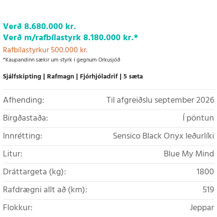
Verð
8.680.000 kr.
Verð m/rafbílastyrk
8.180.000 kr.
*
Rafbílastyrkur 500.000 kr.
*Kaupandinn sækir um styrk í gegnum Orkusjóð
Sjálfskipting
Rafmagn
Fjórhjóladrif
5 sæta
Afhending:
Til afgreiðslu september 2026
Birgðastaða:
Í pöntun
Innrétting:
Sensico Black Onyx leðurlíki
Litur:
Blue My Mind
Dráttargeta (kg):
1800
Rafdrægni allt að (km):
519
Flokkur:
Jeppar