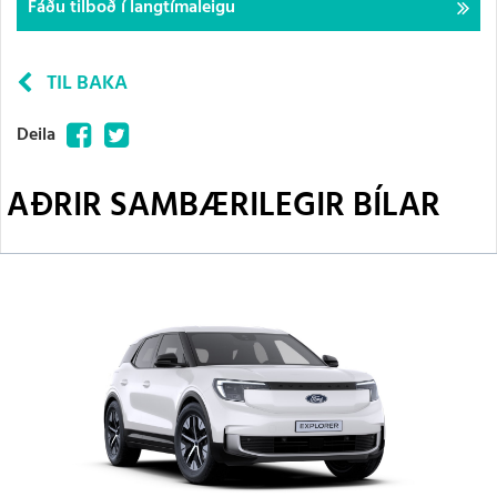
Fáðu tilboð í langtímaleigu
TIL BAKA
Facebook
Twitter
Deila
AÐRIR SAMBÆRILEGIR BÍLAR