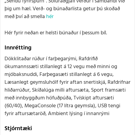
„Sendu fyrirspurn“. Söluráðgjafi verður í sambandi við
þig um hæl. Verð- og búnaðarlista getur þú skoðað
með því að smella
hér
Hér fyrir neðan er helsti búnaður í þessum bíl.
Innrétting
Dökklitaðar rúður í farþegarými, Rafdrifið
ökumannssæti stillanlegt á 12 vegu með minni og
mjóbaksnuddi, Farþegasæti stillanlegt á 6 vegu,
Læsanlegt geymsluhólf fyrir aftan snertiskjá, Rafdrifnar
hliðarrúður, Skíðalúga milli aftursæta, Sport framsæti
með innbyggðum höfuðpúða, Tvískipt aftursæti
(60/40), MegaConsole (17 lítra geymsla), USB tengi
fyrir aftursætaröð, Ambient lýsing í innanrými
Stjórntæki