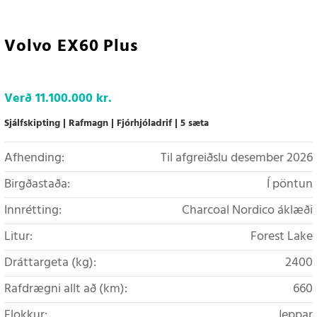
Volvo EX60 Plus
Verð
11.100.000 kr.
Sjálfskipting
Rafmagn
Fjórhjóladrif
5 sæta
Afhending:
Til afgreiðslu desember 2026
Birgðastaða:
Í pöntun
Innrétting:
Charcoal Nordico áklæði
Litur:
Forest Lake
Dráttargeta (kg):
2400
Rafdrægni allt að (km):
660
Flokkur:
Jeppar