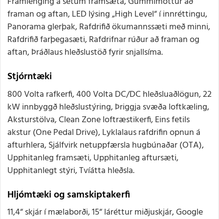
Framlenging á setum framsæta, Gúmmímottur að
framan og aftan, LED lýsing „High Level“ í innréttingu,
Panorama glerþak, Rafdrifið ökumannssæti með minni,
Rafdrifið farþegasæti, Rafdrifnar rúður að framan og
aftan, Þráðlaus hleðslustöð fyrir snjallsíma.
Stjórntæki
800 Volta rafkerfi, 400 Volta DC/DC hleðsluaðlögun, 22
kW innbyggð hleðslustýring, Þriggja svæða loftkæling,
Aksturstölva, Clean Zone loftræstikerfi, Eins fetils
akstur (One Pedal Drive), Lyklalaus rafdrifin opnun á
afturhlera, Sjálfvirk netuppfærsla hugbúnaðar (OTA),
Upphitanleg framsæti, Upphitanleg aftursæti,
Upphitanlegt stýri, Tvíátta hleðsla.
Hljómtæki og samskiptakerfi
11,4“ skjár í mælaborði, 15“ láréttur miðjuskjár, Google