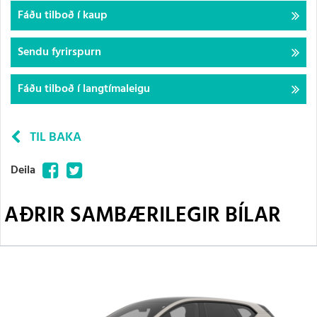
Fáðu tilboð í kaup
Sendu fyrirspurn
Fáðu tilboð í langtímaleigu
TIL BAKA
Facebook
Twitter
Deila
AÐRIR SAMBÆRILEGIR BÍLAR