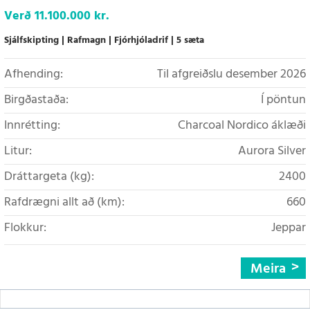
Verð
11.100.000 kr.
Sjálfskipting
Rafmagn
Fjórhjóladrif
5 sæta
Afhending:
Til afgreiðslu desember 2026
Birgðastaða:
Í pöntun
Innrétting:
Charcoal Nordico áklæði
Litur:
Aurora Silver
Dráttargeta (kg):
2400
Rafdrægni allt að (km):
660
Flokkur:
Jeppar
Meira