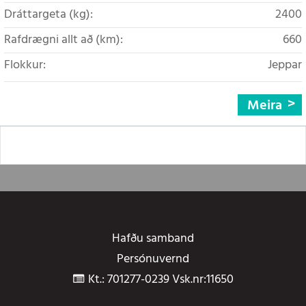
Dráttargeta (kg):
2400
Rafdrægni allt að (km):
660
Flokkur:
Jeppar
Meira
Hafðu samband
Persónuvernd
Kt.: 701277-0239 Vsk.nr:11650