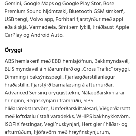
Gemini, Google Maps og Google Play Stor, Bose
Premium Sound hljómtæki, Bluetooth GSM símkerfi,
USB tengi, Volvo app, Forhitari fjarstýrður með appi
eða á skjá, Varmadæla, Sími sem lykill, Þráðlaust Apple
CarPlay og Android Auto.
Öryggi
ABS hemlakerfi með EBD hemlajöfnun, Bakkmyndavél,
BLIS myndavél á hliðarumferð og „Cross Traffic“ öryggi,
Dimming í baksýnisspegli, Fjarlægðarstillanlegur
hraðastillir, Fjarstýrð barnalæsing á afturhurðar,
Advanced Sensing öryggistækni, Nálægðarskynjarar
hringinn, Regnskynjari í framrúðu, SIPS
hliðarárekstrarvörn, Umferðarskiltalesari, Viðgerðarsett
með loftdælu í stað varadekks, WHIPS bakhnykksvörn,
ISOFIX festingar, Veglínuskynjari, Hert gler í hliðar- og
afturrúðum, Þjófavörn með hreyfinskynjurum,