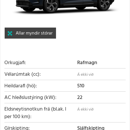
Allar myndir stórar
Orkugjafi
Rafmagn
Vélarúmtak (cc)
Heildarafl (hö)
510
AC hleðslustýring (kW)
22
Eldsneytisnotkun frá (bl.ak. l
per 100 km)
Gírskipting
Sjálfskipting