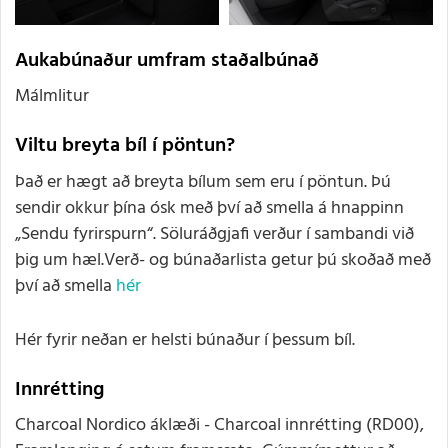
Aukabúnaður umfram staðalbúnað
Málmlitur
Viltu breyta bíl í pöntun?
Það er hægt að breyta bílum sem eru í pöntun. Þú
sendir okkur þína ósk með því að smella á hnappinn
„Sendu fyrirspurn“. Söluráðgjafi verður í sambandi við
þig um hæl.Verð- og búnaðarlista getur þú skoðað með
því að smella
hér
Hér fyrir neðan er helsti búnaður í þessum bíl.
Innrétting
Charcoal Nordico áklæði - Charcoal innrétting (RD00),