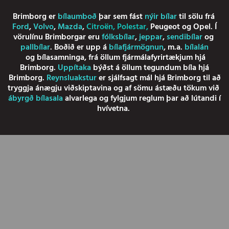
Brimborg er
bílaumboð
þar sem fást
nýir bílar
til sölu frá
Ford
,
Volvo
,
Mazda
,
Citroën
,
Polestar
,
Peugeot
og
Opel
. Í
vörulínu Brimborgar eru
fólksbílar
,
jeppar
,
sendibílar
og
pallbílar
. Boðið er upp á
bílafjármögnun
, m.a.
bílalán
og
bílasamninga
, frá öllum fjármálafyrirtækjum hjá
Brimborg.
Uppítaka
býðst á öllum tegundum bíla hjá
Brimborg.
Reynsluakstur
er sjálfsagt mál hjá Brimborg til að
tryggja ánægju viðskiptavina og af sömu ástæðu tökum við
ábyrgð bílasala
alvarlega og fylgjum reglum þar að lútandi í
hvívetna.