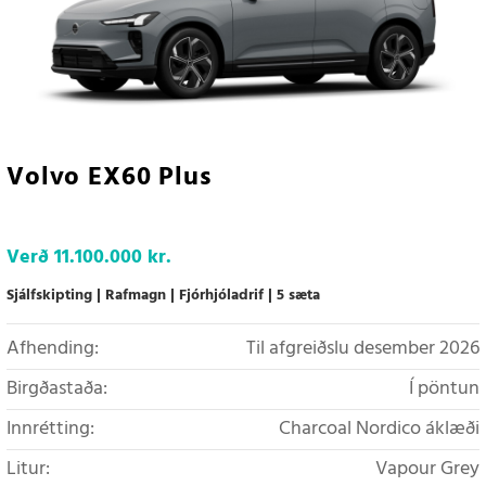
Volvo EX60 Plus
Verð
11.100.000 kr.
Sjálfskipting
Rafmagn
Fjórhjóladrif
5 sæta
Afhending:
Til afgreiðslu desember 2026
Birgðastaða:
Í pöntun
Innrétting:
Charcoal Nordico áklæði
Litur:
Vapour Grey