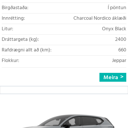
Birgðastaða:
Í pöntun
Innrétting:
Charcoal Nordico áklæði
Litur:
Onyx Black
Dráttargeta (kg):
2400
Rafdrægni allt að (km):
660
Flokkur:
Jeppar
Meira