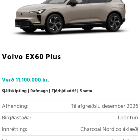
Volvo EX60 Plus
Verð
11.100.000 kr.
Sjálfskipting
Rafmagn
Fjórhjóladrif
5 sæta
Afhending:
Til afgreiðslu desember 2026
Birgðastaða:
Í pöntun
Innrétting:
Charcoal Nordico áklæði