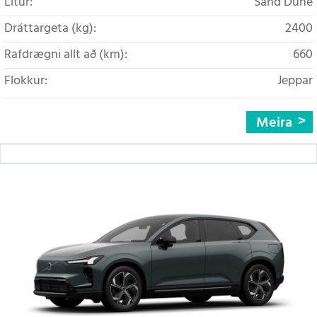
Litur:
Sand Dune
Dráttargeta (kg):
2400
Rafdrægni allt að (km):
660
Flokkur:
Jeppar
Meira