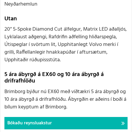
Neyðarhemlun
Utan
20“ 5-Spoke Diamond Cut álfelgur, Matrix LED aðalljós,
Lyklalaust aðgengi, Rafdrifin aðfelling hliðarspegla,
Útispeglar í svörtum lit, Upphitanlegt Volvo merki í
grilli, Raffellanlegir hnakkapúðar í aftursætum,
Upphitaðir rúðupissstúta.
5 ára ábyrgð á EX60 og 10 ára ábyrgð á
drifrafhlöðu
Brimborg býður nú EX60 með víðtækri 5 ára ábyrgð og
10 ára ábyrgð á drifrafhlöðu. Ábyrgðin er aðeins í boði á
bílum keyptum af Brimborg.
Bókaðu reynsluakstur