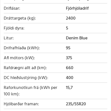
Driflásar
Fjórhjóladrif
Dráttargeta (kg)
2400
Fjöldi dyra
5
Litur
Denim Blue
Drifrafhlaða (kWh)
95
Afl mótors (kW)
375
Rafdrægni allt að (km)
660
DC hleðslustýring (kW)
400
Raforkunotkun frá (kWh per
15,7
100 km)
Hjólbarðar framan
235/55R20