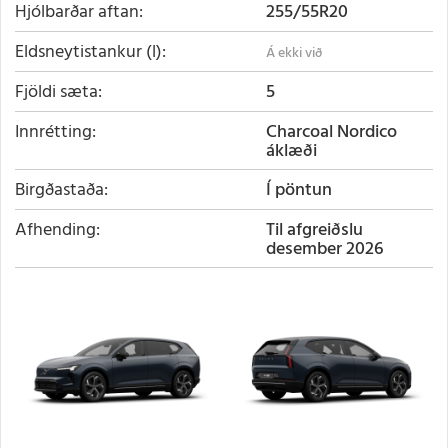
Hjólbarðar aftan
255/55R20
Eldsneytistankur (l)
Fjöldi sæta
5
Innrétting
Charcoal Nordico
áklæði
Birgðastaða
Í pöntun
Afhending
Til afgreiðslu
desember 2026