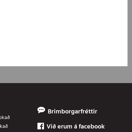
Brimborgarfréttir
Lokað
Við erum á facebook
okað