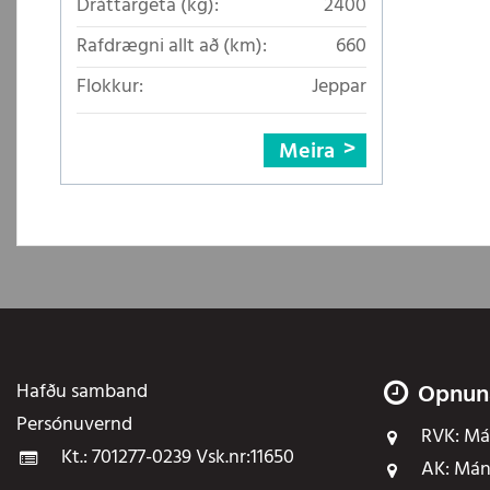
Dráttargeta (kg):
2400
Rafdrægni allt að (km):
660
Flokkur:
Jeppar
Meira
Hafðu samband
Opnun
Persónuvernd
RVK:
Mán
Kt.: 701277-0239 Vsk.nr:11650
AK:
Mán 