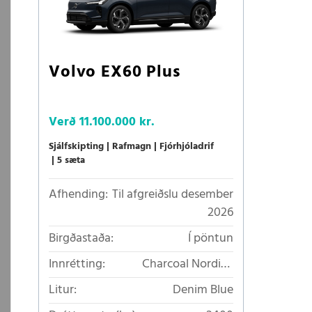
Volvo EX60 Plus
Verð
11.100.000 kr.
Sjálfskipting
Rafmagn
Fjórhjóladrif
5 sæta
Afhending:
Til afgreiðslu desember
2026
Birgðastaða:
Í pöntun
Innrétting:
Charcoal Nordico
áklæði
Litur:
Denim Blue