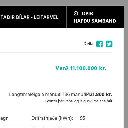
OPIÐ
TAÐIR BÍLAR - LEITARVÉL
HAFÐU SAMBAND
Facebook
Twitter
Deila
Verð
11.100.000 kr.
Langtímaleiga á mánuði í 36 mánuði
421.800 kr.
Kynntu þér verð- og leiguskilmálana
hér
magn
Drifrafhlaða (kWh)
95