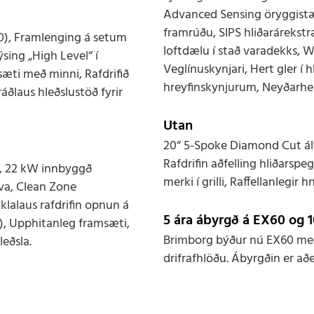
Advanced Sensing öryggistæk
framrúðu, SIPS hliðarárekstr
00), Framlenging á setum
loftdælu í stað varadekks, 
ing „High Level“ í
Veglínuskynjari, Hert gler í
æti með minni, Rafdrifið
hreyfinskynjurum, Neyðarh
áðlaus hleðslustöð fyrir
Utan
20“ 5-Spoke Diamond Cut álfe
Rafdrifin aðfelling hliðarspe
n, 22 kW innbyggð
merki í grilli, Raffellanlegi
lva, Clean Zone
yklalaus rafdrifin opnun á
5 ára ábyrgð á EX60 og 1
), Upphitanleg framsæti,
Brimborg býður nú EX60 með 
leðsla.
drifrafhlöðu. Ábyrgðin er að