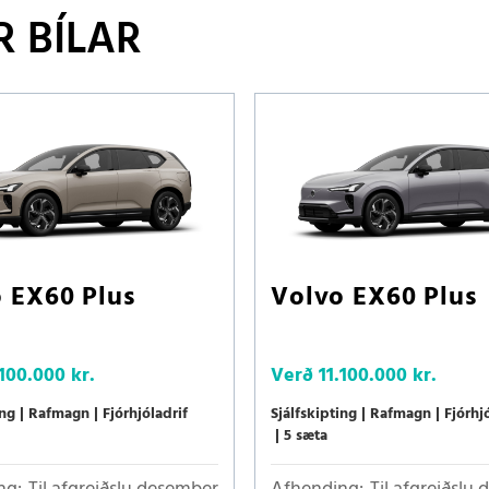
 BÍLAR
 EX60 Plus
Volvo EX60 Plus
.100.000 kr.
Verð
11.100.000 kr.
ing
Rafmagn
Fjórhjóladrif
Sjálfskipting
Rafmagn
Fjórhj
5 sæta