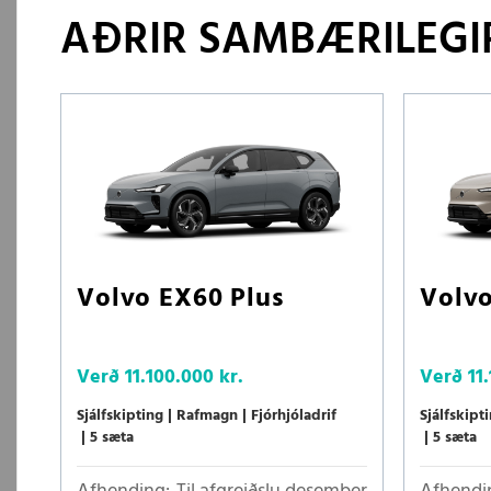
AÐRIR SAMBÆRILEGIR
Volvo EX60 Plus
Volvo
Verð
11.100.000 kr.
Verð
11
Sjálfskipting
Rafmagn
Fjórhjóladrif
Sjálfskipt
5 sæta
5 sæta