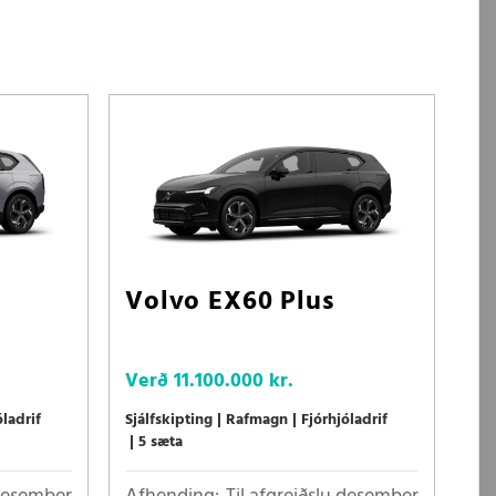
Volvo EX60 Plus
Verð
11.100.000 kr.
óladrif
Sjálfskipting
Rafmagn
Fjórhjóladrif
5 sæta