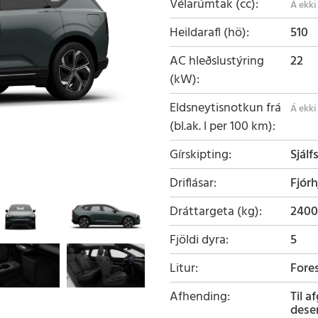
Vélarúmtak (cc)
Heildarafl (hö)
510
AC hleðslustýring
22
(kW)
Eldsneytisnotkun frá
(bl.ak. l per 100 km)
Gírskipting
Sjálf
Driflásar
Fjórh
Dráttargeta (kg)
2400
Fjöldi dyra
5
Litur
Fore
Afhending
Til a
dese