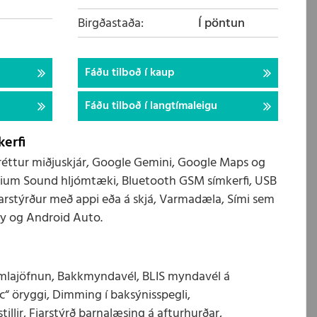
Birgðastaða
Í pöntun
Fáðu tilboð í kaup
Fáðu tilboð í langtímaleigu
erfi
 láréttur miðjuskjár, Google Gemini, Google Maps og
mium Sound hljómtæki, Bluetooth GSM símkerfi, USB
fjarstýrður með appi eða á skjá, Varmadæla, Sími sem
lay og Android Auto.
mlajöfnun, Bakkmyndavél, BLIS myndavél á
ic“ öryggi, Dimming í baksýnisspegli,
tillir, Fjarstýrð barnalæsing á afturhurðar,