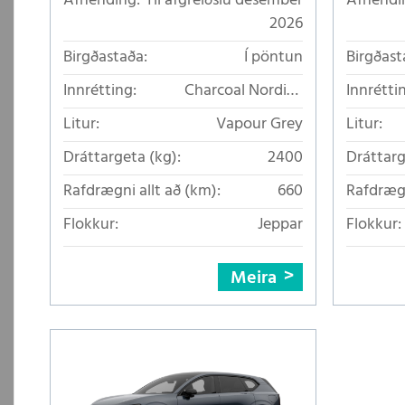
Afhending:
Til afgreiðslu desember
Afhendi
2026
Birgðastaða:
Í pöntun
Birgðast
Innrétting:
Charcoal Nordico
Innrétti
áklæði
Litur:
Vapour Grey
Litur:
Dráttargeta (kg):
2400
Dráttarg
Rafdrægni allt að (km):
660
Rafdrægn
Flokkur:
Jeppar
Flokkur:
Meira