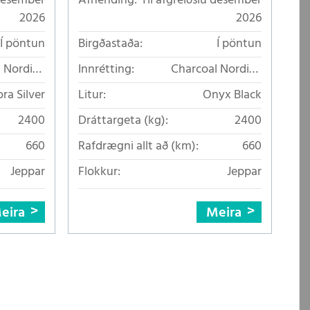
 desember
Afhending:
Til afgreiðslu desember
2026
2026
Í pöntun
Birgðastaða:
Í pöntun
 Nordico
Innrétting:
Charcoal Nordico
áklæði
áklæði
ra Silver
Litur:
Onyx Black
2400
Dráttargeta (kg):
2400
660
Rafdrægni allt að (km):
660
Jeppar
Flokkur:
Jeppar
eira
Meira