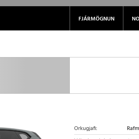
FJÁRMÖGNUN
NO
Orkugjafi
Raf