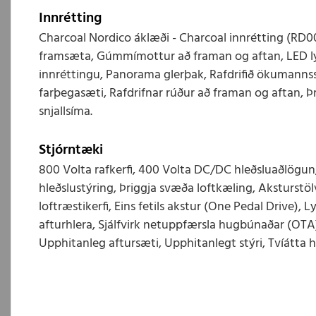
Innrétting
Charcoal Nordico áklæði - Charcoal innrétting (RD
framsæta, Gúmmímottur að framan og aftan, LED lýs
innréttingu, Panorama glerþak, Rafdrifið ökumannss
farþegasæti, Rafdrifnar rúður að framan og aftan, Þr
snjallsíma.
Stjórntæki
800 Volta rafkerfi, 400 Volta DC/DC hleðsluaðlögu
hleðslustýring, Þriggja svæða loftkæling, Aksturstö
loftræstikerfi, Eins fetils akstur (One Pedal Drive), L
afturhlera, Sjálfvirk netuppfærsla hugbúnaðar (OTA
Upphitanleg aftursæti, Upphitanlegt stýri, Tvíátta h