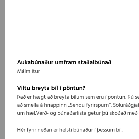
Aukabúnaður umfram staðalbúnað
Málmlitur
Viltu breyta bíl í pöntun?
Það er hægt að breyta bílum sem eru í pöntun. Þú s
að smella á hnappinn „Sendu fyrirspurn“. Söluráðgjaf
um hæl.Verð- og búnaðarlista getur þú skoðað með 
Hér fyrir neðan er helsti búnaður í þessum bíl.