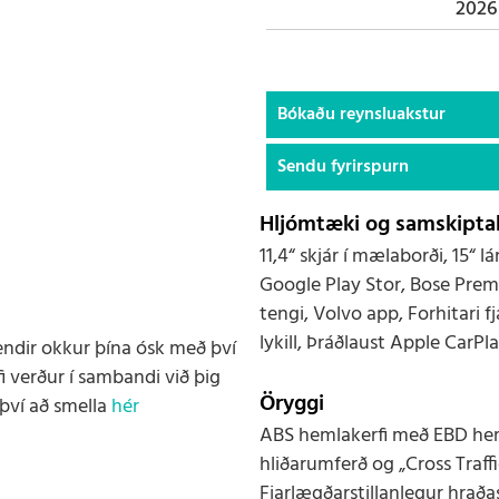
2026
Bókaðu reynsluakstur
Sendu fyrirspurn
Hljómtæki og samskiptak
11,4“ skjár í mælaborði, 15“
Google Play Stor, Bose Pre
tengi, Volvo app, Forhitari 
lykill, Þráðlaust Apple CarP
endir okkur þína ósk með því
i verður í sambandi við þig
Öryggi
því að smella
hér
ABS hemlakerfi með EBD he
hliðarumferð og „Cross Traff
Fjarlægðarstillanlegur hraðas