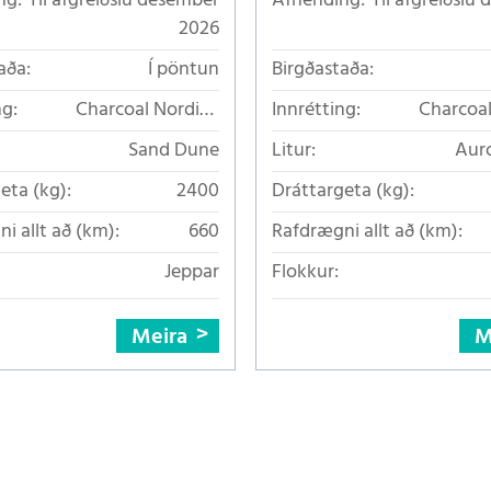
ng:
Til afgreiðslu desember
Afhending:
Til afgreiðslu
2026
aða:
Í pöntun
Birgðastaða:
ng:
Charcoal Nordico
Innrétting:
Charcoal
áklæði
Sand Dune
Litur:
Auro
eta (kg):
2400
Dráttargeta (kg):
i allt að (km):
660
Rafdrægni allt að (km):
Jeppar
Flokkur:
Meira
M