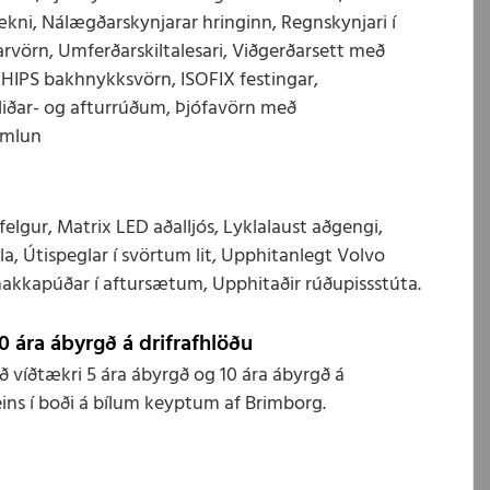
ni, Nálægðarskynjarar hringinn, Regnskynjari í
arvörn, Umferðarskiltalesari, Viðgerðarsett með
WHIPS bakhnykksvörn, ISOFIX festingar,
 hliðar- og afturrúðum, Þjófavörn með
emlun
lgur, Matrix LED aðalljós, Lyklalaust aðgengi,
gla, Útispeglar í svörtum lit, Upphitanlegt Volvo
r hnakkapúðar í aftursætum, Upphitaðir rúðupissstúta.
0 ára ábyrgð á drifrafhlöðu
víðtækri 5 ára ábyrgð og 10 ára ábyrgð á
eins í boði á bílum keyptum af Brimborg.