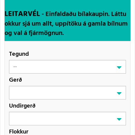
LEITARVÉL
- Einfaldaðu bílakaupin. Láttu
okkur sjá um allt, uppítöku á gamla bílnum
og val á fjármögnun.
Tegund
Gerð
Undirgerð
Flokkur