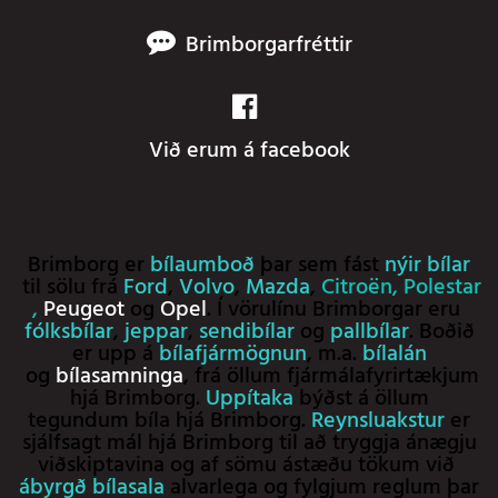
Brimborgarfréttir
Við erum á facebook
Brimborg er
bílaumboð
þar sem fást
nýir bílar
til sölu frá
Ford
,
Volvo
,
Mazda
,
Citroën
,
Polestar
,
Peugeot
og
Opel
. Í vörulínu Brimborgar eru
fólksbílar
,
jeppar
,
sendibílar
og
pallbílar
. Boðið
er upp á
bílafjármögnun
, m.a.
bílalán
og
bílasamninga
, frá öllum fjármálafyrirtækjum
hjá Brimborg.
Uppítaka
býðst á öllum
tegundum bíla hjá Brimborg.
Reynsluakstur
er
sjálfsagt mál hjá Brimborg til að tryggja ánægju
viðskiptavina og af sömu ástæðu tökum við
ábyrgð bílasala
alvarlega og fylgjum reglum þar