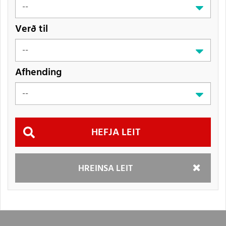
Verð til
Afhending
Hefja
HREINSA LEIT
leit