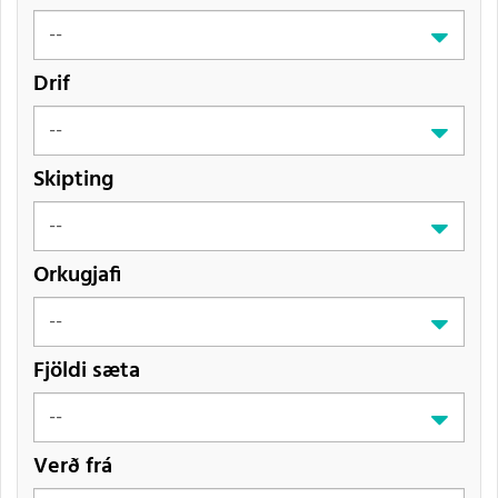
Drif
Skipting
Orkugjafi
Fjöldi sæta
Verð frá