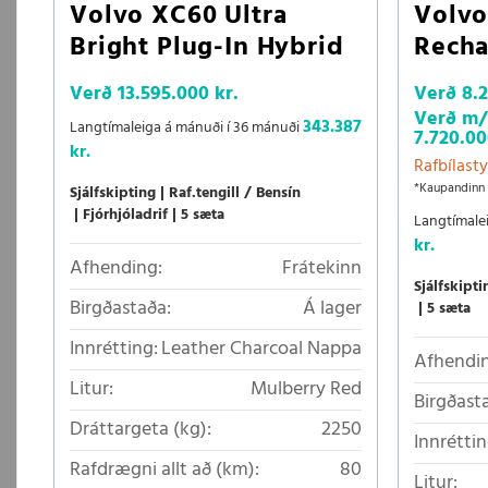
Volvo XC60 Ultra
Volv
Bright Plug-In Hybrid
Recha
Verð
13.595.000 kr.
Verð
8.
Verð m/r
343.387
Langtímaleiga á mánuði í 36 mánuði
7.720.00
kr.
Rafbílasty
*Kaupandinn 
Sjálfskipting
Raf.tengill / Bensín
Fjórhjóladrif
5 sæta
Langtímale
kr.
Afhending:
Frátekinn
Sjálfskipti
Birgðastaða:
Á lager
5 sæta
Innrétting:
Leather Charcoal Nappa
Afhendin
Litur:
Mulberry Red
Birgðast
Dráttargeta (kg):
2250
Innréttin
Rafdrægni allt að (km):
80
Litur: