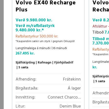
Volvo EX40 Recharge
Volv
Plus
Recha
Verð
9.980.000 kr.
Verð
8.
Verð m/rafbílastyrk
Afsláttur
9.480.000 kr.
*
Tilboð
7.
Rafbílastyrkur 500.000 kr.
Tilboð m
*Kaupandinn sækir um styrk í gegnum Orkusjóð
7.370.00
Langtímaleiga á mánuði í 36 mánuði
Rafbílasty
267.495 kr.
*Kaupandinn 
Langtímale
Sjálfskipting
Rafmagn
Fjórhjóladrif
kr.
5 sæta
Sjálfskipti
Afhending:
Frátekinn
5 sæta
Birgðastaða:
Á lager
Afhendin
Innrétting:
Connect Charcoal
Birgðast
textíláklæði/Microtech á
Litur:
Denim Blue