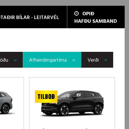
OPIÐ
TAÐIR BÍLAR - LEITARVÉL
HAFÐU SAMBAND
töðu
Afhendingartíma
Verði