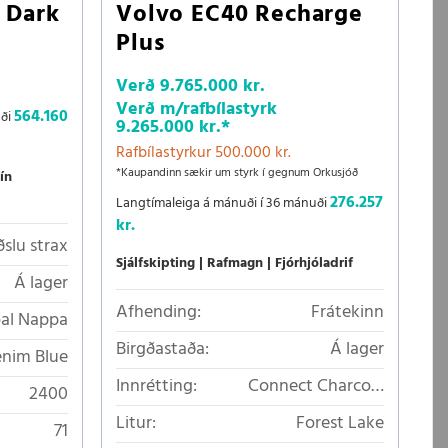
 Dark
Volvo EC40 Recharge
Plus
Verð
9.765.000 kr.
Verð m/rafbílastyrk
564.160
uði
9.265.000 kr.
*
Rafbílastyrkur 500.000 kr.
*Kaupandinn sækir um styrk í gegnum Orkusjóð
ín
276.257
Langtímaleiga á mánuði í 36 mánuði
kr.
ðslu strax
Sjálfskipting
Rafmagn
Fjórhjóladrif
Á lager
Afhending:
Frátekinn
oal Nappa
Birgðastaða:
Á lager
nim Blue
Innrétting:
Connect Charcoal
2400
textíláklæði/Microtech á
Litur:
Forest Lake
71
slitflötum