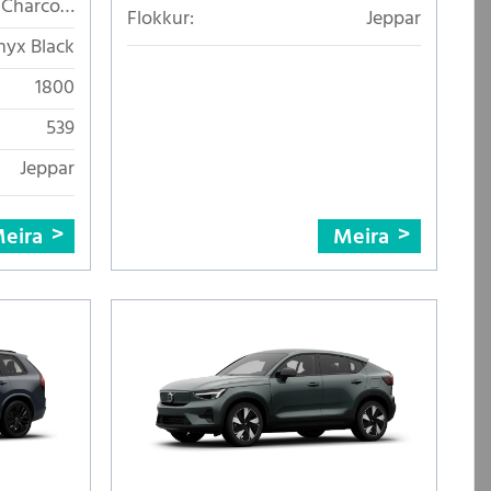
Charcoal
Flokkur:
Jeppar
crotech á
yx Black
slitflötum
1800
539
Jeppar
eira
Meira