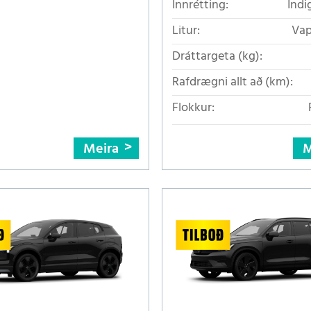
Innrétting:
Indi
Litur:
Vap
Dráttargeta (kg):
Rafdrægni allt að (km):
Flokkur:
Meira
M