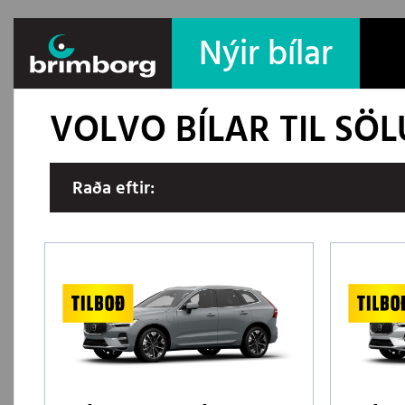
Nýir bílar
VOLVO BÍLAR TIL SÖ
Raða eftir: