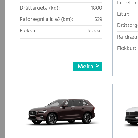
slitflötum
Innréttin
Dráttargeta (kg):
1800
Litur:
Rafdrægni allt að (km):
539
Dráttarg
Flokkur:
Jeppar
Rafdrægn
Flokkur:
Meira