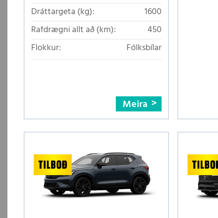
Dráttargeta (kg):
1600
Rafdrægni allt að (km):
450
Flokkur:
Fólksbílar
Meira