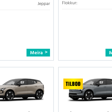
Flokkur:
Jeppar
Meira
M