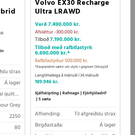
Volvo EX30 Recharge
ybrid
Ultra LRAWD
Verð
7.490.000 kr.
Afsláttur
-300.000 kr.
ði
Tilboð
7.190.000 kr.
Tilboð með rafbílastyrk
ín
6.690.000 kr.
*
Rafbílastyrkur 500.000 kr.
*Kaupandinn sækir um styrk í gegnum Orkusjóð
ðslu strax
Langtímaleiga á mánuði í 36 mánuði
189.946 kr.
Á lager
l quilted
Sjálfskipting
Rafmagn
Fjórhjóladrif
5 sæta
Nordico
our Grey
Afhending:
Til afgreiðslu strax
2250
Birgðastaða:
Á lager
80