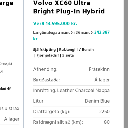
arge
Volvo XC60 Ultra
Bright Plug-In Hybrid
Verð
13.595.000 kr.
343.387
Langtímaleiga á mánuði í 36 mánuði
kr.
Sjálfskipting
Raf.tengill / Bensín
Fjórhjóladrif
5 sæta
Orkusjóð
Afhending:
Frátekinn
ði
Birgðastaða:
Á lager
óladrif
Innrétting:
Leather Charcoal Nappa
Litur:
Denim Blue
ðslu strax
Dráttargeta (kg):
2250
Á lager
Rafdrægni allt að (km):
80