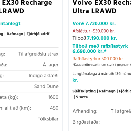
 EX30 Recharge
Volvo EX30 Rech
a LRAWD
Ultra LRAWD
ntanlegt
Verð
7.720.000 kr.
Afsláttur
-530.000 kr.
ng
Rafmagn
Fjórhjóladrif
Tilboð
7.190.000 kr.
Tilboð með rafbílastyrk
6.690.000 kr.
*
g:
Til afgreiðslu strax
Rafbílastyrkur 500.000 kr.
aða:
Á lager
*Kaupandinn sækir um styrk í gegnum 
Langtímaleiga á mánuði í 36 mán
g:
Indigo áklæði
kr.
Sand Dune
Sjálfskipting
Rafmagn
Fjórhj
eta (kg):
1600
5 sæta
i allt að (km):
450
Afhending:
Til afgrei
Fólksbílar
Birgðastaða: