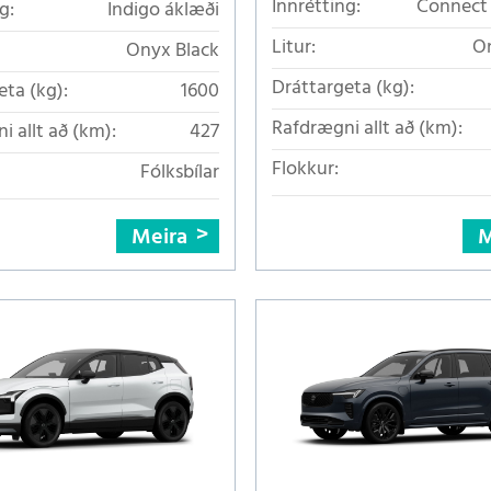
Innrétting:
Connect 
g:
Indigo áklæði
textíláklæði/Mi
Litur:
On
Onyx Black
Dráttargeta (kg):
eta (kg):
1600
Rafdrægni allt að (km):
i allt að (km):
427
Flokkur:
Fólksbílar
Meira
M