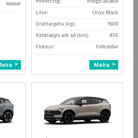
Innrétting:
Indigo áklæði
Jeppar
Litur:
Onyx Black
Dráttargeta (kg):
1600
Rafdrægni allt að (km):
450
Flokkur:
Fólksbílar
eira
Meira