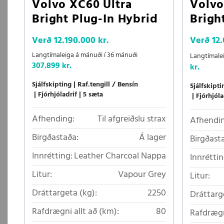
Volvo XC60 Ultra
Volvo
Bright Plug-In Hybrid
Brigh
Verð
12.190.000 kr.
Verð
12
Langtímaleiga á mánuði í 36 mánuði
Langtímale
307.899 kr.
kr.
Sjálfskipting
Raf.tengill / Bensín
Sjálfskipti
Fjórhjóladrif
5 sæta
Fjórhjóla
Afhending:
Til afgreiðslu strax
Afhendin
Birgðastaða:
Á lager
Birgðast
Innrétting:
Leather Charcoal Nappa
Innréttin
Litur:
Vapour Grey
Litur:
Dráttargeta (kg):
2250
Dráttarg
Rafdrægni allt að (km):
80
Rafdrægn