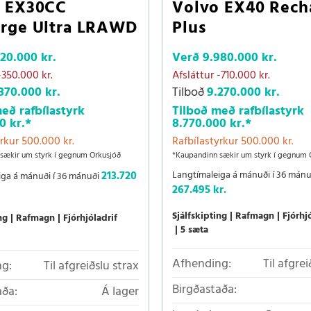
o EX30CC
Volvo EX40 Rech
rge Ultra LRAWD
Plus
220.000 kr.
Verð
9.980.000 kr.
-350.000 kr.
Afsláttur
-710.000 kr.
870.000 kr.
Tilboð
9.270.000 kr.
eð rafbílastyrk
Tilboð með rafbílastyrk
0 kr.
*
8.770.000 kr.
*
rkur 500.000 kr.
Rafbílastyrkur 500.000 kr.
sækir um styrk í gegnum Orkusjóð
*Kaupandinn sækir um styrk í gegnum 
213.720
Langtímaleiga á mánuði í 36 mánu
iga á mánuði í 36 mánuði
267.495 kr.
Sjálfskipting
Rafmagn
Fjórhj
ng
Rafmagn
Fjórhjóladrif
5 sæta
Afhending:
Til afgrei
g:
Til afgreiðslu strax
Birgðastaða:
aða:
Á lager