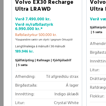
Volvo EX30 Recharge
Volvo
Ultra LRAWD
Ultr
Verð
7.490.000 kr.
Verð
væ
Verð m/rafbílastyrk
Sjálfskipti
6.990.000 kr.
*
5 sæta
Rafbílastyrkur 500.000 kr.
*Kaupandinn sækir um styrk í gegnum Orkusjóð
Afhendin
Langtímaleiga á mánuði í 36 mánuði
189.946 kr.
Birgðast
Sjálfskipting
Rafmagn
Fjórhjóladrif
Innréttin
5 sæta
Litur:
Afhending:
Til afgreiðslu strax
Dráttarg
Birgðastaða:
Á lager
Rafdrægn
Innrétting:
Indigo áklæði
Flokkur:
Litur:
Crystal White