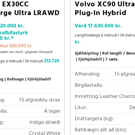
o EX30CC
Volvo XC90 Ultra
rge Ultra LRAWD
Plug-In Hybrid
220.000 kr.
Verð
17.630.000 kr.
afbílastyrk
Langtímaleiga á mánuði í 36 mán
0 kr.
*
kr.
rkur 500.000 kr.
sækir um styrk í gegnum Orkusjóð
Sjálfskipting
Raf.tengill / Bens
Fjórhjóladrif
7 sæta
213.720
iga á mánuði í 36 mánuði
Afhending:
Til afgrei
ng
Rafmagn
Fjórhjóladrif
Birgðastaða:
Innrétting:
Leather Charc
g:
Til afgreiðslu strax
Litur:
De
aða:
Á lager
Dráttargeta (kg):
g:
Indigo áklæði
Rafdrægni allt að (km):
Crystal White