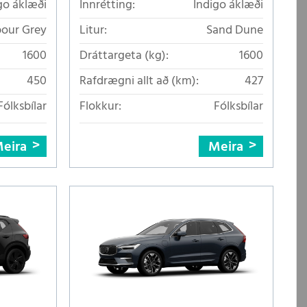
go áklæði
Innrétting:
Indigo áklæði
our Grey
Litur:
Sand Dune
1600
Dráttargeta (kg):
1600
450
Rafdrægni allt að (km):
427
Fólksbílar
Flokkur:
Fólksbílar
eira
Meira