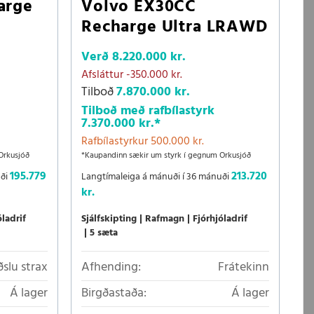
arge
Volvo EX30CC
Recharge Ultra LRAWD
Verð
8.220.000 kr.
Afsláttur
-350.000 kr.
Tilboð
7.870.000 kr.
Tilboð með rafbílastyrk
7.370.000 kr.
*
Rafbílastyrkur 500.000 kr.
Orkusjóð
*Kaupandinn sækir um styrk í gegnum Orkusjóð
195.779
213.720
uði
Langtímaleiga á mánuði í 36 mánuði
kr.
óladrif
Sjálfskipting
Rafmagn
Fjórhjóladrif
5 sæta
ðslu strax
Afhending:
Frátekinn
Á lager
Birgðastaða:
Á lager