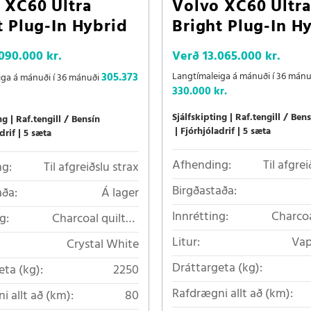
 XC60 Ultra
Volvo XC60 Ultra
t Plug-In Hybrid
Bright Plug-In H
.090.000 kr.
Verð
13.065.000 kr.
305.373
Langtímaleiga á mánuði í 36 mánu
iga á mánuði í 36 mánuði
330.000 kr.
Sjálfskipting
Raf.tengill / Bens
ng
Raf.tengill / Bensín
Fjórhjóladrif
5 sæta
drif
5 sæta
Afhending:
Til afgrei
g:
Til afgreiðslu strax
Birgðastaða:
aða:
Á lager
Innrétting:
Charcoa
g:
Charcoal quilted
Nordico
Litur:
Vap
Crystal White
Dráttargeta (kg):
eta (kg):
2250
Rafdrægni allt að (km):
i allt að (km):
80