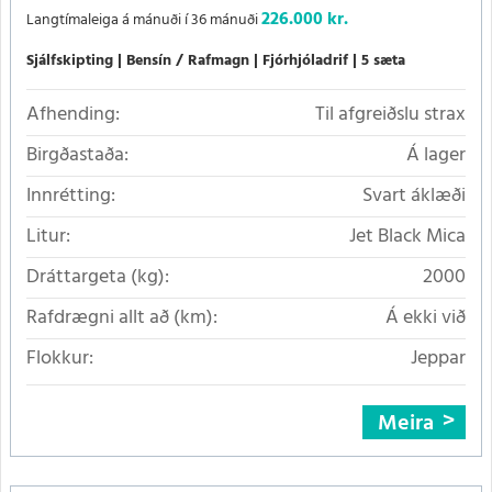
226.000 kr.
Langtímaleiga á mánuði í 36 mánuði
Sjálfskipting
Bensín / Rafmagn
Fjórhjóladrif
5 sæta
Afhending:
Til afgreiðslu strax
Birgðastaða:
Á lager
Innrétting:
Svart áklæði
Litur:
Jet Black Mica
Dráttargeta (kg):
2000
Rafdrægni allt að (km):
Á ekki við
Flokkur:
Jeppar
Meira