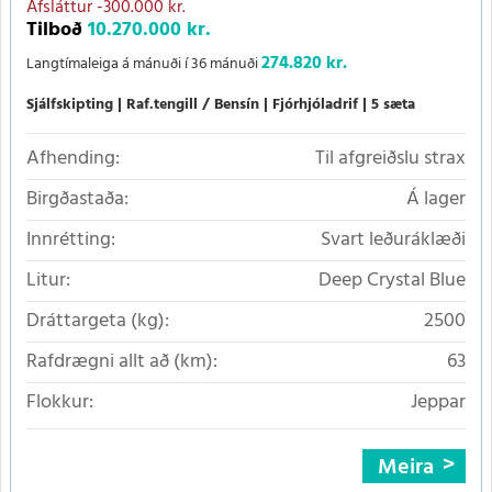
Afsláttur
-300.000 kr.
Tilboð
10.270.000 kr.
274.820 kr.
Langtímaleiga á mánuði í 36 mánuði
Sjálfskipting
Raf.tengill / Bensín
Fjórhjóladrif
5 sæta
Afhending:
Til afgreiðslu strax
Birgðastaða:
Á lager
Innrétting:
Svart leðuráklæði
Litur:
Deep Crystal Blue
Dráttargeta (kg):
2500
Rafdrægni allt að (km):
63
Flokkur:
Jeppar
Meira