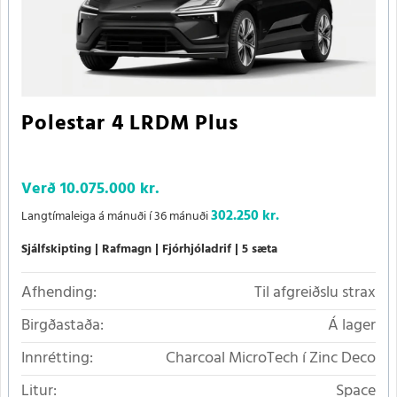
Polestar 4 LRDM Plus
Verð
10.075.000 kr.
302.250 kr.
Langtímaleiga á mánuði í 36 mánuði
Sjálfskipting
Rafmagn
Fjórhjóladrif
5 sæta
Afhending:
Til afgreiðslu strax
Birgðastaða:
Á lager
Innrétting:
Charcoal MicroTech í Zinc Deco
Litur:
Space