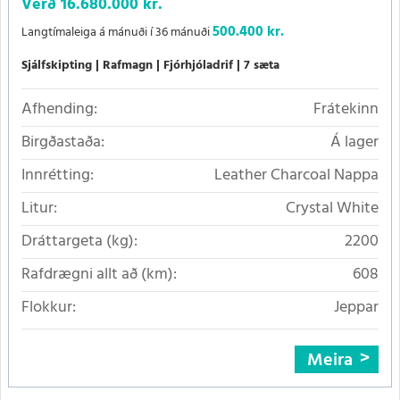
Verð
16.680.000 kr.
500.400 kr.
Langtímaleiga á mánuði í 36 mánuði
Sjálfskipting
Rafmagn
Fjórhjóladrif
7 sæta
Afhending:
Frátekinn
Birgðastaða:
Á lager
Innrétting:
Leather Charcoal Nappa
Litur:
Crystal White
Dráttargeta (kg):
2200
Rafdrægni allt að (km):
608
Flokkur:
Jeppar
Meira