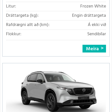
Litur:
Frozen White
Dráttargeta (kg):
Engin dráttargeta
Rafdrægni allt að (km):
Á ekki við
Flokkur:
Sendibílar
Meira