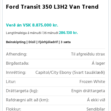
Ford Transit 350 L3H2 Van Trend
Verð án VSK
8.875.000 kr.
286.130 kr.
Langtímaleiga á mánuði í 36 mánuði
Beinskipting
Dísil
Fjórhjóladrif
3 sæta
Afhending:
Til afgreiðslu strax
Birgðastaða:
Á lager
Innrétting:
Capitol/City Ebony (Svart tauáklæði)
Litur:
Frozen White
Dráttargeta (kg):
Engin dráttargeta
Rafdrægni allt að (km):
Á ekki við
Flokkur:
Sendibílar