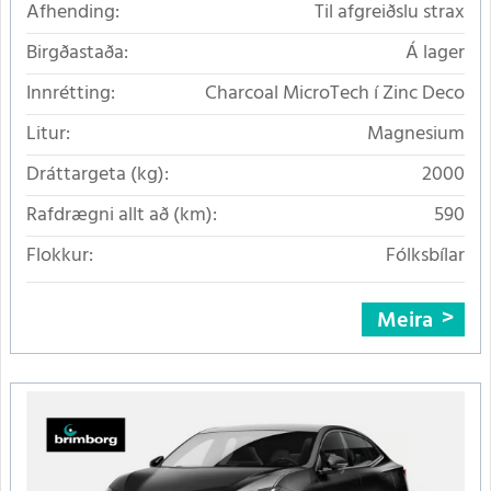
Afhending:
Til afgreiðslu strax
Birgðastaða:
Á lager
Innrétting:
Charcoal MicroTech í Zinc Deco
Litur:
Magnesium
Dráttargeta (kg):
2000
Rafdrægni allt að (km):
590
Flokkur:
Fólksbílar
Meira