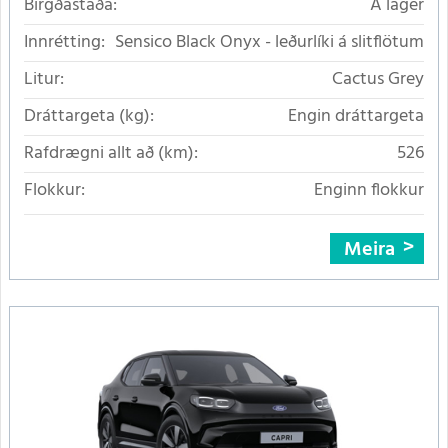
Birgðastaða:
Á lager
Innrétting:
Sensico Black Onyx - leðurlíki á slitflötum
Litur:
Cactus Grey
Dráttargeta (kg):
Engin dráttargeta
Rafdrægni allt að (km):
526
Flokkur:
Enginn flokkur
Meira