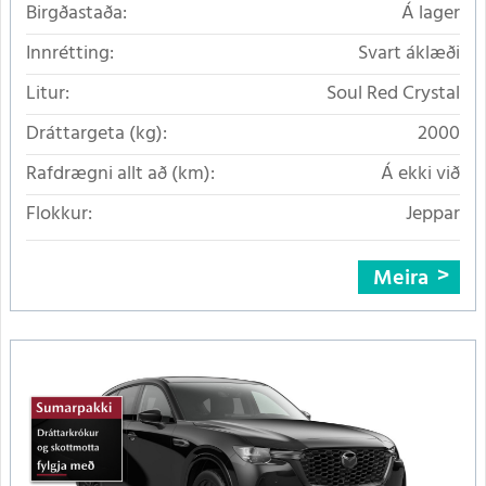
Birgðastaða:
Á lager
Innrétting:
Svart áklæði
Litur:
Soul Red Crystal
Dráttargeta (kg):
2000
Rafdrægni allt að (km):
Á ekki við
Flokkur:
Jeppar
Meira