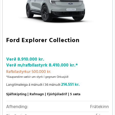
Ford Explorer Collection
Verð
8.910.000 kr.
Verð m/rafbílastyrk
8.410.000 kr.
*
Rafbílastyrkur 500.000 kr.
*Kaupandinn sækir um styrk í gegnum Orkusjóð
214.551 kr.
Langtímaleiga á mánuði í 36 mánuði
Sjálfskipting
Rafmagn
Fjórhjóladrif
5 sæta
Afhending:
Frátekinn