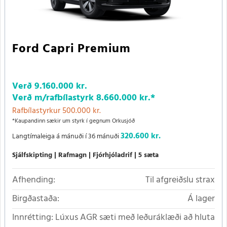
Ford Capri Premium
Verð
9.160.000 kr.
Verð m/rafbílastyrk
8.660.000 kr.
*
Rafbílastyrkur 500.000 kr.
*Kaupandinn sækir um styrk í gegnum Orkusjóð
320.600 kr.
Langtímaleiga á mánuði í 36 mánuði
Sjálfskipting
Rafmagn
Fjórhjóladrif
5 sæta
Afhending:
Til afgreiðslu strax
Birgðastaða:
Á lager
Innrétting:
Lúxus AGR sæti með leðuráklæði að hluta