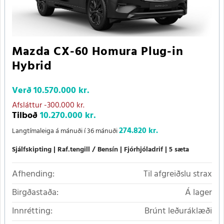
Mazda CX-60 Homura Plug-in
Hybrid
Verð
10.570.000 kr.
Afsláttur
-300.000 kr.
Tilboð
10.270.000 kr.
274.820 kr.
Langtímaleiga á mánuði í 36 mánuði
Sjálfskipting
Raf.tengill / Bensín
Fjórhjóladrif
5 sæta
Afhending:
Til afgreiðslu strax
Birgðastaða:
Á lager
Innrétting:
Brúnt leðuráklæði