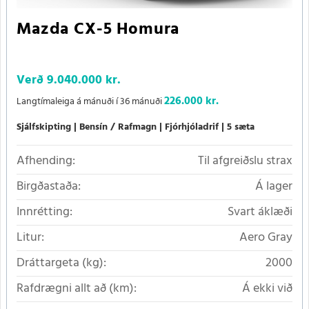
Mazda CX-5 Homura
Verð
9.040.000 kr.
226.000 kr.
Langtímaleiga á mánuði í 36 mánuði
Sjálfskipting
Bensín / Rafmagn
Fjórhjóladrif
5 sæta
Afhending:
Til afgreiðslu strax
Birgðastaða:
Á lager
Innrétting:
Svart áklæði
Litur:
Aero Gray
Dráttargeta (kg):
2000
Rafdrægni allt að (km):
Á ekki við