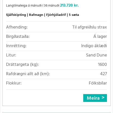
213.720 kr.
Langtímaleiga á mánuði í 36 mánuði
Sjálfskipting
Rafmagn
Fjórhjóladrif
5 sæta
Afhending:
Til afgreiðslu strax
Birgðastaða:
Á lager
Innrétting:
Indigo áklæði
Litur:
Sand Dune
Dráttargeta (kg):
1600
Rafdrægni allt að (km):
427
Flokkur:
Fólksbílar
Meira