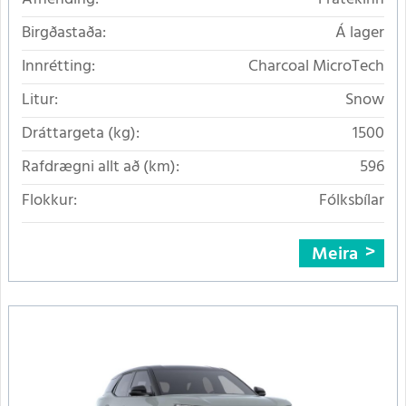
Birgðastaða:
Á lager
Innrétting:
Charcoal MicroTech
Litur:
Snow
Dráttargeta (kg):
1500
Rafdrægni allt að (km):
596
Flokkur:
Fólksbílar
Meira