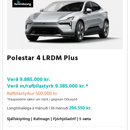
Polestar 4 LRDM Plus
Verð
9.885.000 kr.
Verð m/rafbílastyrk
9.385.000 kr.
*
Rafbílastyrkur 500.000 kr.
*Kaupandinn sækir um styrk í gegnum Orkusjóð
296.550 kr.
Langtímaleiga á mánuði í 36 mánuði
Sjálfskipting
Rafmagn
Fjórhjóladrif
5 sæta