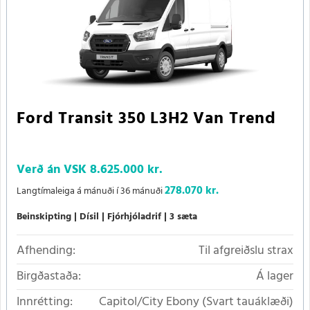
Ford Transit 350 L3H2 Van Trend
Verð án VSK
8.625.000 kr.
278.070 kr.
Langtímaleiga á mánuði í 36 mánuði
Beinskipting
Dísil
Fjórhjóladrif
3 sæta
Afhending:
Til afgreiðslu strax
Birgðastaða:
Á lager
Innrétting:
Capitol/City Ebony (Svart tauáklæði)