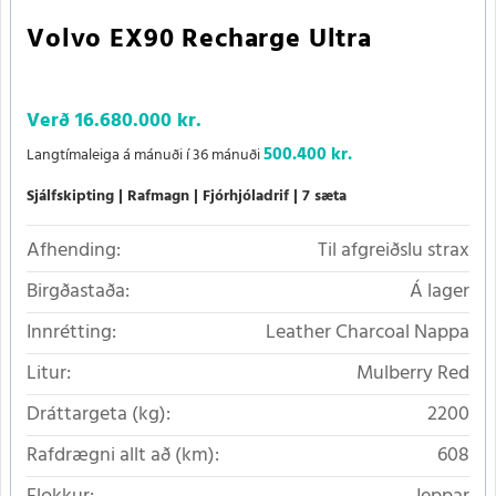
Volvo EX90 Recharge Ultra
Verð
16.680.000 kr.
500.400 kr.
Langtímaleiga á mánuði í 36 mánuði
Sjálfskipting
Rafmagn
Fjórhjóladrif
7 sæta
Afhending:
Til afgreiðslu strax
Birgðastaða:
Á lager
Innrétting:
Leather Charcoal Nappa
Litur:
Mulberry Red
Dráttargeta (kg):
2200
Rafdrægni allt að (km):
608