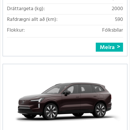
Dráttargeta (kg):
2000
Rafdrægni allt að (km):
590
Flokkur:
Fólksbílar
Meira