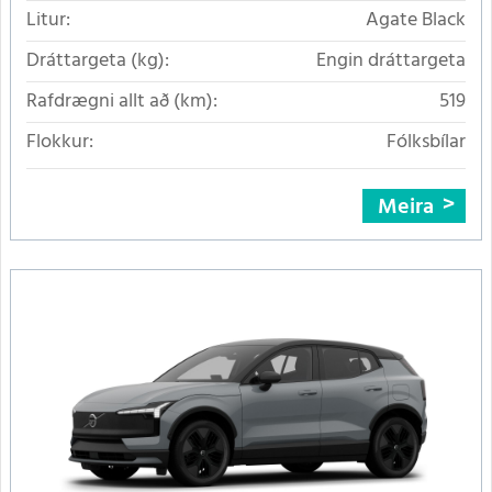
Litur:
Agate Black
Dráttargeta (kg):
Engin dráttargeta
Rafdrægni allt að (km):
519
Flokkur:
Fólksbílar
Meira