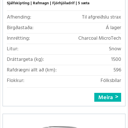
Sjálfskipting
Rafmagn
Fjórhjóladrif
5 sæta
Afhending:
Til afgreiðslu strax
Birgðastaða:
Á lager
Innrétting:
Charcoal MicroTech
Litur:
Snow
Dráttargeta (kg):
1500
Rafdrægni allt að (km):
596
Flokkur:
Fólksbílar
Meira