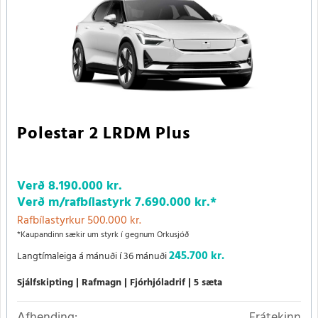
Polestar 2 LRDM Plus
Verð
8.190.000 kr.
Verð m/rafbílastyrk
7.690.000 kr.
*
Rafbílastyrkur 500.000 kr.
*Kaupandinn sækir um styrk í gegnum Orkusjóð
245.700 kr.
Langtímaleiga á mánuði í 36 mánuði
Sjálfskipting
Rafmagn
Fjórhjóladrif
5 sæta
Afhending:
Frátekinn