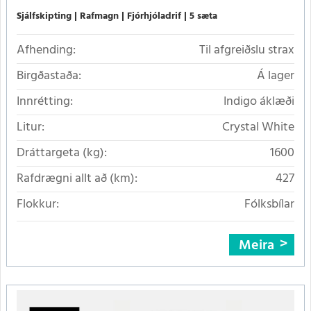
Sjálfskipting
Rafmagn
Fjórhjóladrif
5 sæta
Afhending:
Til afgreiðslu strax
Birgðastaða:
Á lager
Innrétting:
Indigo áklæði
Litur:
Crystal White
Dráttargeta (kg):
1600
Rafdrægni allt að (km):
427
Flokkur:
Fólksbílar
Meira