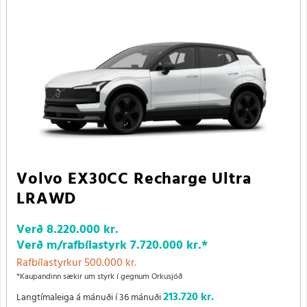
Volvo EX30CC Recharge Ultra
LRAWD
Verð
8.220.000 kr.
Verð m/rafbílastyrk
7.720.000 kr.
*
Rafbílastyrkur 500.000 kr.
*Kaupandinn sækir um styrk í gegnum Orkusjóð
213.720 kr.
Langtímaleiga á mánuði í 36 mánuði